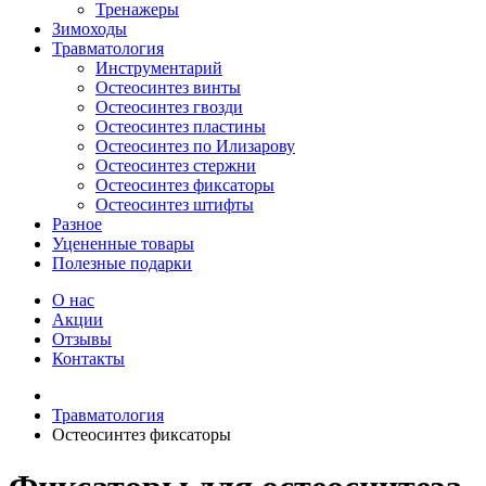
Тренажеры
Зимоходы
Травматология
Инструментарий
Остеосинтез винты
Остеосинтез гвозди
Остеосинтез пластины
Остеосинтез по Илизарову
Остеосинтез стержни
Остеосинтез фиксаторы
Остеосинтез штифты
Разное
Уцененные товары
Полезные подарки
О нас
Акции
Отзывы
Контакты
Травматология
Остеосинтез фиксаторы