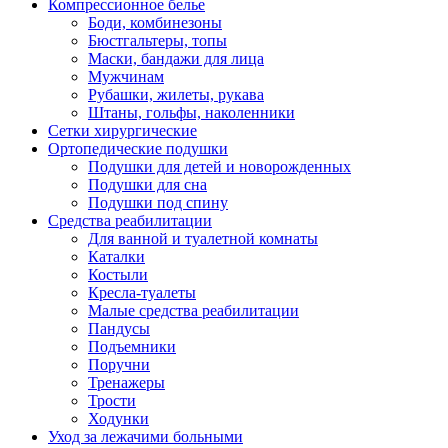
Компрессионное белье
Боди, комбинезоны
Бюстгальтеры, топы
Маски, бандажи для лица
Мужчинам
Рубашки, жилеты, рукава
Штаны, гольфы, наколенники
Сетки хирургические
Ортопедические подушки
Подушки для детей и новорожденных
Подушки для сна
Подушки под спину
Средства реабилитации
Для ванной и туалетной комнаты
Каталки
Костыли
Кресла-туалеты
Малые средства реабилитации
Пандусы
Подъемники
Поручни
Тренажеры
Трости
Ходунки
Уход за лежачими больными