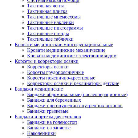
Система вызова помощи
Тактильная лента
Тактильная плитка
Тактильные мнемосхемы
Тактильные наклейки
Тактильные пиктограммы
Тактильные стенды
Тактильные таблички
Кровати медицинские многофункциональные
Кровати медицинские механические
Кровати медицинские с электроприводом
Корсеты и корректоры осанки
Корректоры осанки
Корсеты грудопоясничные
Корсеты пояснично-крестцовые
Корректоры осанки и реклинаторы детские
Бандажи медицинские
Бандажи абдоминальные (послеоперационные)
Бандажи для беременных
Бандажи при опущении внутренних органов
Бандажи грыжевые
Бандажи и ортезы для суставов
Бандажи на голеностоп
Бандажи на запястье
Наколенники