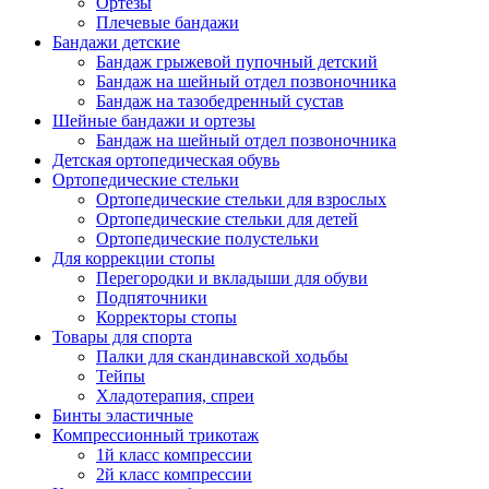
Ортезы
Плечевые бандажи
Бандажи детские
Бандаж грыжевой пупочный детский
Бандаж на шейный отдел позвоночника
Бандаж на тазобедренный сустав
Шейные бандажи и ортезы
Бандаж на шейный отдел позвоночника
Детская ортопедическая обувь
Ортопедические стельки
Ортопедические стельки для взрослых
Ортопедические стельки для детей
Ортопедические полустельки
Для коррекции стопы
Перегородки и вкладыши для обуви
Подпяточники
Корректоры стопы
Товары для спорта
Палки для скандинавской ходьбы
Тейпы
Хладотерапия, спреи
Бинты эластичные
Компрессионный трикотаж
1й класс компрессии
2й класс компрессии