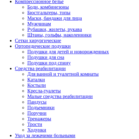
Компрессионное белье
Боди, комбинезоны
Бюстгальтеры, топы
Маски, бандажи для лица
Мужчинам
Рубашки, жилеты, рукава
Штаны, гольфы, наколенники
Сетки хирургические
Ортопедические подушки
Подушки для детей и новорожденных
Подушки для сна
Подушки под спину
Средства реабилитации
Для ванной и туалетной комнаты
Каталки
Костыли
Кресла-туалеты
Малые средства реабилитации
Пандусы
Подъемники
Поручни
Тренажеры
Трости
Ходунки
Уход за лежачими больными