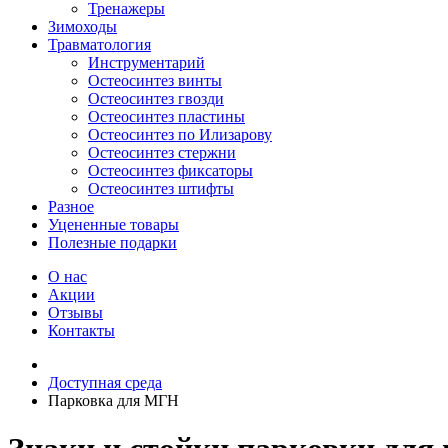
Тренажеры
Зимоходы
Травматология
Инструментарий
Остеосинтез винты
Остеосинтез гвозди
Остеосинтез пластины
Остеосинтез по Илизарову
Остеосинтез стержни
Остеосинтез фиксаторы
Остеосинтез штифты
Разное
Уцененные товары
Полезные подарки
О нас
Акции
Отзывы
Контакты
Доступная среда
Парковка для МГН