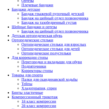
Ортезы
Плечевые бандажи
Бандажи детские
Бандаж грыжевой пупочный детский
Бандаж на шейный отдел позвоночника
Бандаж на тазобедренный сустав
Шейные бандажи и ортезы
Бандаж на шейный отдел позвоночника
Детская ортопедическая обувь
Ортопедические стельки
Ортопедические стельки для взрослых
Ортопедические стельки для детей
Ортопедические полустельки
Для коррекции стопы
Перегородки и вкладыши для обуви
Подпяточники
Корректоры стопы
Товары для спорта
Палки для скандинавской ходьбы
Тейпы
Хладотерапия, спреи
Бинты эластичные
Компрессионный трикотаж
1й класс компрессии
2й класс компрессии