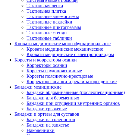
Система вызова помощи
Тактильная лента
Тактильная плитка
Тактильные мнемосхемы
Тактильные наклейки
Тактильные пиктограммы
Тактильные стенды
Тактильные таблички
Кровати медицинские многофункциональные
Кровати медицинские механические
Кровати медицинские с электроприводом
Корсеты и корректоры осанки
Корректоры осанки
Корсеты грудопоясничные
Корсеты пояснично-крестцовые
Корректоры осанки и реклинаторы детские
Бандажи медицинские
Бандажи абдоминальные (послеоперационные)
Бандажи для беременных
Бандажи при опущении внутренних органов
Бандажи грыжевые
Бандажи и ортезы для суставов
Бандажи на голеностоп
Бандажи на запястье
Наколенники