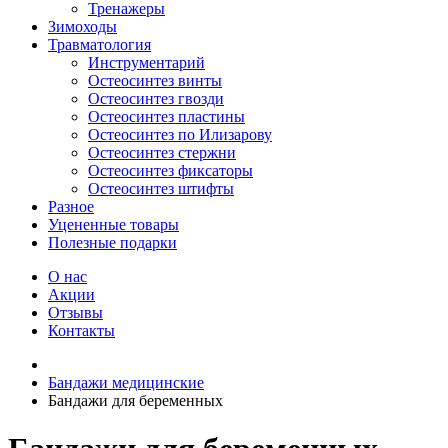
Тренажеры
Зимоходы
Травматология
Инструментарий
Остеосинтез винты
Остеосинтез гвозди
Остеосинтез пластины
Остеосинтез по Илизарову
Остеосинтез стержни
Остеосинтез фиксаторы
Остеосинтез штифты
Разное
Уцененные товары
Полезные подарки
О нас
Акции
Отзывы
Контакты
Бандажи медицинские
Бандажи для беременных