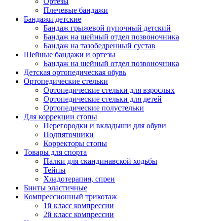
Ортезы
Плечевые бандажи
Бандажи детские
Бандаж грыжевой пупочный детский
Бандаж на шейный отдел позвоночника
Бандаж на тазобедренный сустав
Шейные бандажи и ортезы
Бандаж на шейный отдел позвоночника
Детская ортопедическая обувь
Ортопедические стельки
Ортопедические стельки для взрослых
Ортопедические стельки для детей
Ортопедические полустельки
Для коррекции стопы
Перегородки и вкладыши для обуви
Подпяточники
Корректоры стопы
Товары для спорта
Палки для скандинавской ходьбы
Тейпы
Хладотерапия, спреи
Бинты эластичные
Компрессионный трикотаж
1й класс компрессии
2й класс компрессии