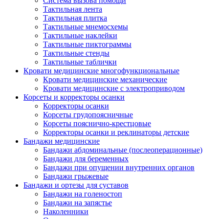
Система вызова помощи
Тактильная лента
Тактильная плитка
Тактильные мнемосхемы
Тактильные наклейки
Тактильные пиктограммы
Тактильные стенды
Тактильные таблички
Кровати медицинские многофункциональные
Кровати медицинские механические
Кровати медицинские с электроприводом
Корсеты и корректоры осанки
Корректоры осанки
Корсеты грудопоясничные
Корсеты пояснично-крестцовые
Корректоры осанки и реклинаторы детские
Бандажи медицинские
Бандажи абдоминальные (послеоперационные)
Бандажи для беременных
Бандажи при опущении внутренних органов
Бандажи грыжевые
Бандажи и ортезы для суставов
Бандажи на голеностоп
Бандажи на запястье
Наколенники