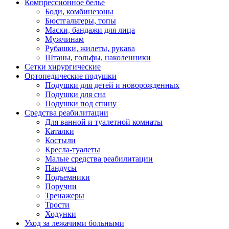
Компрессионное белье
Боди, комбинезоны
Бюстгальтеры, топы
Маски, бандажи для лица
Мужчинам
Рубашки, жилеты, рукава
Штаны, гольфы, наколенники
Сетки хирургические
Ортопедические подушки
Подушки для детей и новорожденных
Подушки для сна
Подушки под спину
Средства реабилитации
Для ванной и туалетной комнаты
Каталки
Костыли
Кресла-туалеты
Малые средства реабилитации
Пандусы
Подъемники
Поручни
Тренажеры
Трости
Ходунки
Уход за лежачими больными