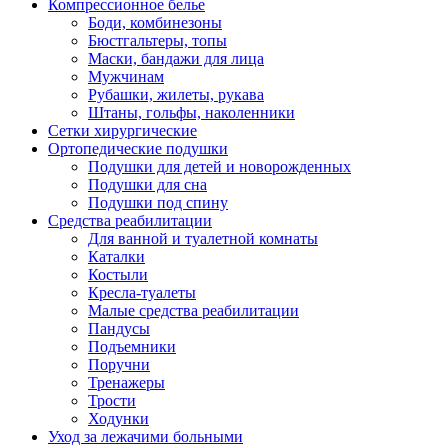
Компрессионное белье
Боди, комбинезоны
Бюстгальтеры, топы
Маски, бандажи для лица
Мужчинам
Рубашки, жилеты, рукава
Штаны, гольфы, наколенники
Сетки хирургические
Ортопедические подушки
Подушки для детей и новорожденных
Подушки для сна
Подушки под спину
Средства реабилитации
Для ванной и туалетной комнаты
Каталки
Костыли
Кресла-туалеты
Малые средства реабилитации
Пандусы
Подъемники
Поручни
Тренажеры
Трости
Ходунки
Уход за лежачими больными