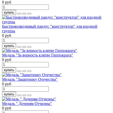
0 руб
купить
Быстровозводимый пандус "конструктор" для входной
группы
0 руб
купить
Медаль "За верность клятве Гиппократа"
0 руб
купить
Медаль "Защитнику Отечества"
0 руб
купить
Медаль " Дочерям Отчизны"
0 руб