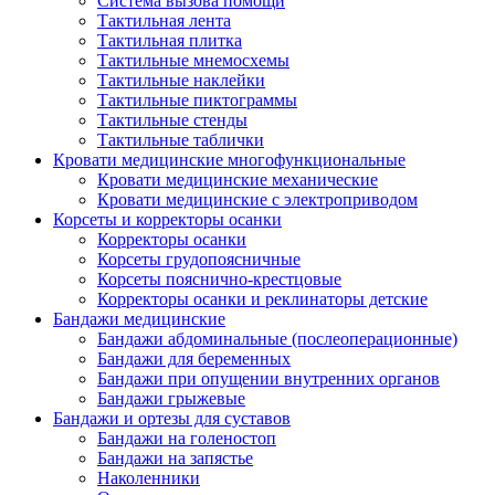
Система вызова помощи
Тактильная лента
Тактильная плитка
Тактильные мнемосхемы
Тактильные наклейки
Тактильные пиктограммы
Тактильные стенды
Тактильные таблички
Кровати медицинские многофункциональные
Кровати медицинские механические
Кровати медицинские с электроприводом
Корсеты и корректоры осанки
Корректоры осанки
Корсеты грудопоясничные
Корсеты пояснично-крестцовые
Корректоры осанки и реклинаторы детские
Бандажи медицинские
Бандажи абдоминальные (послеоперационные)
Бандажи для беременных
Бандажи при опущении внутренних органов
Бандажи грыжевые
Бандажи и ортезы для суставов
Бандажи на голеностоп
Бандажи на запястье
Наколенники