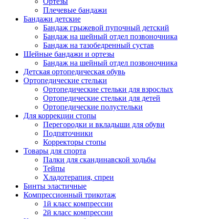
Ортезы
Плечевые бандажи
Бандажи детские
Бандаж грыжевой пупочный детский
Бандаж на шейный отдел позвоночника
Бандаж на тазобедренный сустав
Шейные бандажи и ортезы
Бандаж на шейный отдел позвоночника
Детская ортопедическая обувь
Ортопедические стельки
Ортопедические стельки для взрослых
Ортопедические стельки для детей
Ортопедические полустельки
Для коррекции стопы
Перегородки и вкладыши для обуви
Подпяточники
Корректоры стопы
Товары для спорта
Палки для скандинавской ходьбы
Тейпы
Хладотерапия, спреи
Бинты эластичные
Компрессионный трикотаж
1й класс компрессии
2й класс компрессии