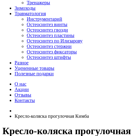
Тренажеры
Зимоходы
Травматология
Инструментарий
Остеосинтез винты
Остеосинтез гвозди
Остеосинтез пластины
Остеосинтез по Илизарову
Остеосинтез стержни
Остеосинтез фиксаторы
Остеосинтез штифты
Разное
Уцененные товары
Полезные подарки
О нас
Акции
Отзывы
Контакты
Кресло-коляска прогулочная Кимба
Кресло-коляска прогулочная